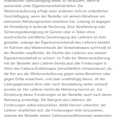
ordentlichen Geschäftsgang weiter zu veräußern, wenn er
seinerseits unter Eigentumsvorbehalt liefert. Die
Weiterveräußerung erfolgt unter anderem nicht im ordentlichen
Geschäftsgang, wenn der Besteller mit seinem Abnehmer ein
wirksames Abtretungsverbot vereinbart hat; zulässig ist dagegen
die Einstellung in laufende Rechnung. Eine Verpfändung oder
Sicherungsübereignung im Ganzen oder in Teilen ohne
ausdrückliche schriftliche Genehmigung des Lieferers ist nicht
gestattet, solange der Eigentumsvorbehalt des Lieferers besteht.
Im Rahmen des Weiterverkaufs der Vorbehaltsware auf Kredit ist
der Besteller verpflichtet, die Rechte des Lieferers aus seinem
Eigentumsvorbehalt zu sichern. Im Falle der Weiterveräußerung
tritt der Besteller dem Lieferer bereits jetzt alle Forderungen in
Höhe des Faktura-Endbetrages (einschließlich Umsatzsteuer) ab,
die ihm aus der Weiterveräußerung gegen seine Abnehmer oder
gegen Dritte erwachsen, und zwar unabhängig davon, ob der
Liefergegenstand ohne oder nach Verarbeitung weiter verkauft
worden ist. Der Lieferer nimmt die Abtretung hiermit an. Zur
Einziehung dieser Forderungen ist der Besteller auch nach deren
Abtretung ermächtigt. Die Befugnis des Lieferers, die
Forderungen selbst einzuziehen, bleibt hiervon unberührt; der
Lieferer verpflichtet sich, die Forderungen nicht einzuziehen,
solange der Besteller seinen Zahlungsverpflichtungen gegenüber