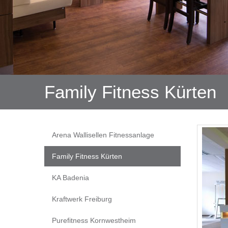
Family Fitness Kürten
Navigation
Arena Wallisellen Fitnessanlage
überspringen
Family Fitness Kürten
KA Badenia
Kraftwerk Freiburg
Purefitness Kornwestheim