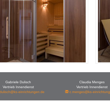
Gabriele Dulisch
Claudia Menges
Vertrieb Innendienst
Vertrieb Innendienst
dulisch@ks-einrichtungen.de
c.menges@ks-einrichtung