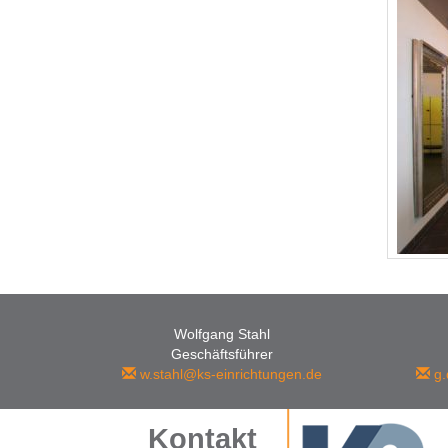
Wolfgang Stahl
Geschäftsführer
w.stahl@ks-einrichtungen.de
g.
Kontakt