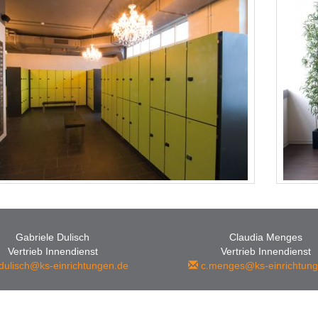
Gabriele Dulisch
Claudia Menges
Vertrieb Innendienst
Vertrieb Innendienst
dulisch@ks-einrichtungen.de
c.menges@ks-einrichtung