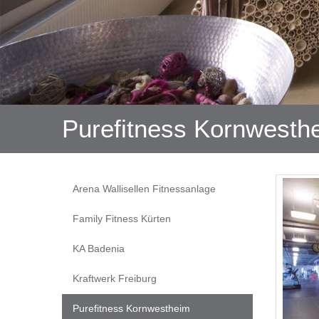
Purefitness Kornwesth
Navigation
Arena Wallisellen Fitnessanlage
überspringen
Family Fitness Kürten
KA Badenia
Kraftwerk Freiburg
Purefitness Kornwestheim